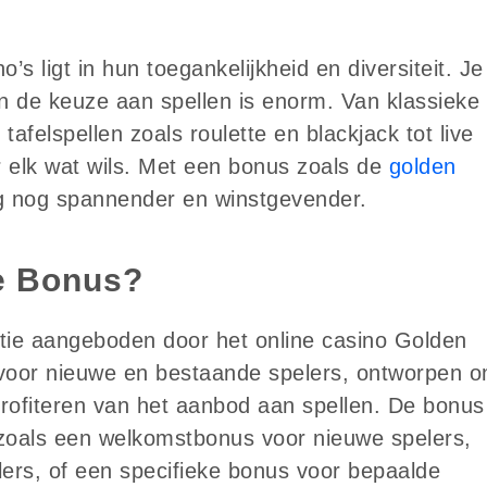
’s ligt in hun toegankelijkheid en diversiteit. Je
en de keuze aan spellen is enorm. Van klassieke
afelspellen zoals roulette en blackjack tot live
r elk wat wils. Met een bonus zoals de
golden
ng nog spannender en winstgevender.
ce Bonus?
ie aangeboden door het online casino Golden
 voor nieuwe en bestaande spelers, ontworpen 
rofiteren van het aanbod aan spellen. De bonus
zoals een welkomstbonus voor nieuwe spelers,
ers, of een specifieke bonus voor bepaalde