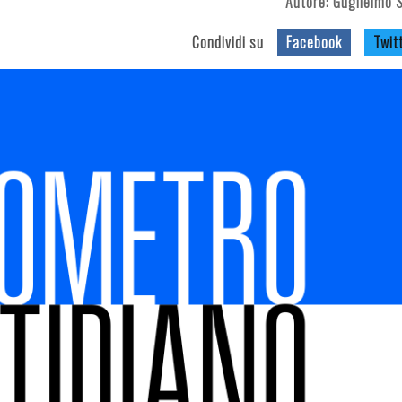
Autore:
Guglielmo 
Condividi su
Facebook
Twit