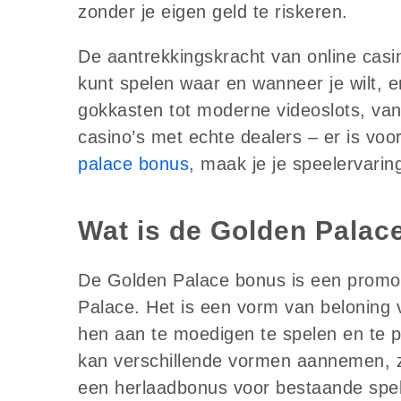
zonder je eigen geld te riskeren.
De aantrekkingskracht van online casino
kunt spelen waar en wanneer je wilt, 
gokkasten tot moderne videoslots, van t
casino’s met echte dealers – er is voo
palace bonus
, maak je je speelervari
Wat is de Golden Pala
De Golden Palace bonus is een promot
Palace. Het is een vorm van beloning
hen aan te moedigen te spelen en te p
kan verschillende vormen aannemen, 
een herlaadbonus voor bestaande spel