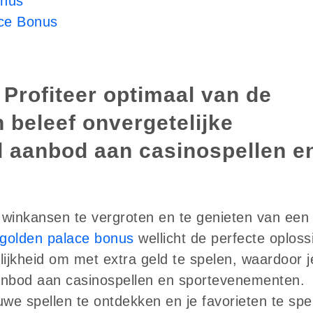
onus
ce Bonus
Profiteer optimaal van de
 beleef onvergetelijke
 aanbod aan casinospellen e
 winkansen te vergroten en te genieten van een
golden palace bonus
wellicht de perfecte oploss
ijkheid om met extra geld te spelen, waardoor j
anbod aan casinospellen en sportevenementen.
we spellen te ontdekken en je favorieten te spe