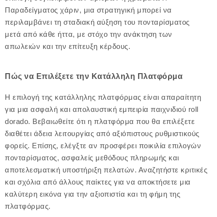
Παραδείγματος χάριν, μια στρατηγική μπορεί να
περιλαμβάνει τη σταδιακή αύξηση του πονταρίσματος
μετά από κάθε ήττα, με στόχο την ανάκτηση των
απωλειών και την επίτευξη κέρδους.
Πώς να Επιλέξετε την Κατάλληλη Πλατφόρμα
Η επιλογή της κατάλληλης πλατφόρμας είναι απαραίτητη
για μια ασφαλή και απολαυστική εμπειρία παιχνιδιού roll
dorado. Βεβαιωθείτε ότι η πλατφόρμα που θα επιλέξετε
διαθέτει άδεια λειτουργίας από αξιόπιστους ρυθμιστικούς
φορείς. Επίσης, ελέγξτε αν προσφέρει ποικιλία επιλογών
πονταρίσματος, ασφαλείς μεθόδους πληρωμής και
αποτελεσματική υποστήριξη πελατών. Αναζητήστε κριτικές
και σχόλια από άλλους παίκτες για να αποκτήσετε μια
καλύτερη εικόνα για την αξιοπιστία και τη φήμη της
πλατφόρμας.