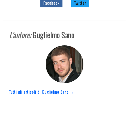
Facebook
Twitter
L'autore:
Guglielmo Sano
Tutti gli articoli di Guglielmo Sano →