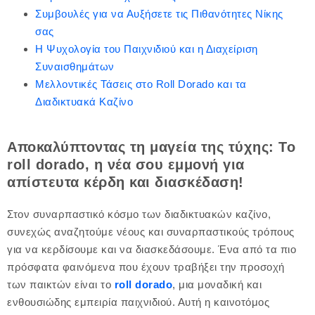
Συμβουλές για να Αυξήσετε τις Πιθανότητες Νίκης
σας
Η Ψυχολογία του Παιχνιδιού και η Διαχείριση
Συναισθημάτων
Μελλοντικές Τάσεις στο Roll Dorado και τα
Διαδικτυακά Καζίνο
Αποκαλύπτοντας τη μαγεία της τύχης: Το
roll dorado, η νέα σου εμμονή για
απίστευτα κέρδη και διασκέδαση!
Στον συναρπαστικό κόσμο των διαδικτυακών καζίνο,
συνεχώς αναζητούμε νέους και συναρπαστικούς τρόπους
για να κερδίσουμε και να διασκεδάσουμε. Ένα από τα πιο
πρόσφατα φαινόμενα που έχουν τραβήξει την προσοχή
των παικτών είναι το
roll dorado
, μια μοναδική και
ενθουσιώδης εμπειρία παιχνιδιού. Αυτή η καινοτόμος