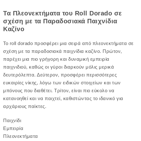
Τα Πλεονεκτήματα του Roll Dorado σε
σχέση με τα Παραδοσιακά Παιχνίδια
Καζίνο
Το roll dorado προσφέρει μια σειρά από πλεονεκτήματα σε
σχέση με τα παραδοσιακά παιχνίδια καζίνο. Πρώτον,
παρέχει μια πιο γρήγορη και δυναμική εμπειρία
παιχνιδιού, καθώς οι γύροι διαρκούν μόλις μερικά
δευτερόλεπτα. Δεύτερον, προσφέρει περισσότερες
ευκαιρίες νίκης, λόγω των ειδικών στοιχείων και των
μπόνους που διαθέτει. Τρίτον, είναι πιο εύκολο να
κατανοηθεί και να παιχτεί, καθιστώντας το ιδανικό για
αρχάριους παίκτες.
Παιχνίδι
Εμπειρία
Πλεονεκτήματα