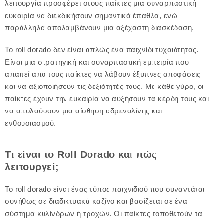
λειτουργία προσφέρει στους παίκτες μια συναρπαστική
ευκαιρία να διεκδικήσουν σημαντικά έπαθλα, ενώ
παράλληλα απολαμβάνουν μια αξέχαστη διασκέδαση.
Το roll dorado δεν είναι απλώς ένα παιχνίδι τυχαιότητας.
Είναι μια στρατηγική και συναρπαστική εμπειρία που
απαιτεί από τους παίκτες να λάβουν έξυπνες αποφάσεις
και να αξιοποιήσουν τις δεξιότητές τους. Με κάθε γύρο, οι
παίκτες έχουν την ευκαιρία να αυξήσουν τα κέρδη τους και
να απολαύσουν μια αίσθηση αδρεναλίνης και
ενθουσιασμού.
Τι είναι το Roll Dorado και πώς
λειτουργεί;
Το roll dorado είναι ένας τύπος παιχνιδιού που συναντάται
συνήθως σε διαδικτυακά καζίνο και βασίζεται σε ένα
σύστημα κυλίνδρων ή τροχών. Οι παίκτες τοποθετούν τα