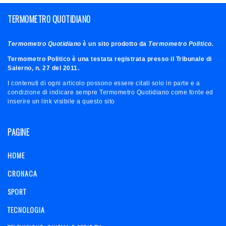
TERMOMETRO QUOTIDIANO
Termometro Quotidiano
è un sito prodotto da
Termometro Politico.
Termometro Politico è una testata registrata presso il Tribunale di
Salerno, n. 27 del 2011.
I contenuti di ogni articolo possono essere citati solo in parte e a
condizione di indicare sempre Termometro Quotidiano come fonte ed
inserire un link visibile a questo sito
PAGINE
HOME
CRONACA
SPORT
TECNOLOGIA