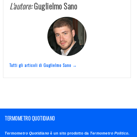
L'autore:
Guglielmo Sano
Tutti gli articoli di Guglielmo Sano →
TERMOMETRO QUOTIDIANO
Termometro Quotidiano
è un sito prodotto da
Termometro Politico.