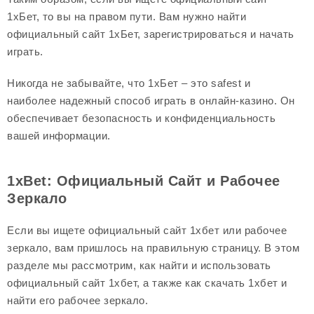
1хБет, то вы на правом пути. Вам нужно найти
официальный сайт 1хБет, зарегистрироваться и начать
играть.
Никогда не забывайте, что 1хБет – это safest и
наиболее надежный способ играть в онлайн-казино. Он
обеспечивает безопасность и конфиденциальность
вашей информации.
1xBet: Официальный Сайт и Рабочее
Зеркало
Если вы ищете официальный сайт 1хбет или рабочее
зеркало, вам пришлось на правильную страницу. В этом
разделе мы рассмотрим, как найти и использовать
официальный сайт 1хбет, а также как скачать 1хбет и
найти его рабочее зеркало.