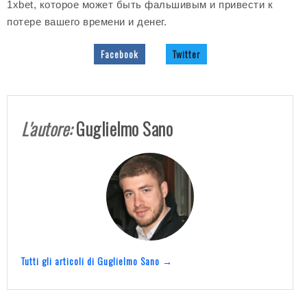
1xbet, которое может быть фальшивым и привести к
потере вашего времени и денег.
Facebook
Twitter
L'autore:
Guglielmo Sano
Tutti gli articoli di Guglielmo Sano →