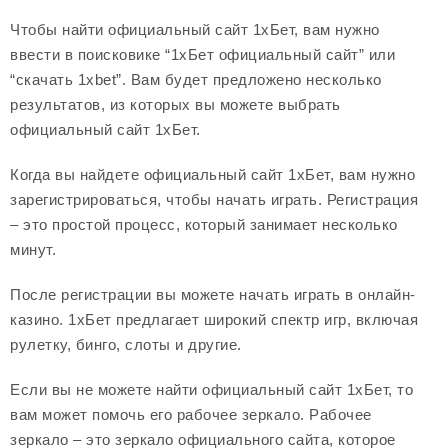
Чтобы найти официальный сайт 1хБет, вам нужно
ввести в поисковике “1хБет официальный сайт” или
“скачать 1xbet”. Вам будет предложено несколько
результатов, из которых вы можете выбрать
официальный сайт 1хБет.
Когда вы найдете официальный сайт 1хБет, вам нужно
зарегистрироваться, чтобы начать играть. Регистрация
– это простой процесс, который занимает несколько
минут.
После регистрации вы можете начать играть в онлайн-
казино. 1хБет предлагает широкий спектр игр, включая
рулетку, бинго, слоты и другие.
Если вы не можете найти официальный сайт 1хБет, то
вам может помочь его рабочее зеркало. Рабочее
зеркало – это зеркало официального сайта, которое