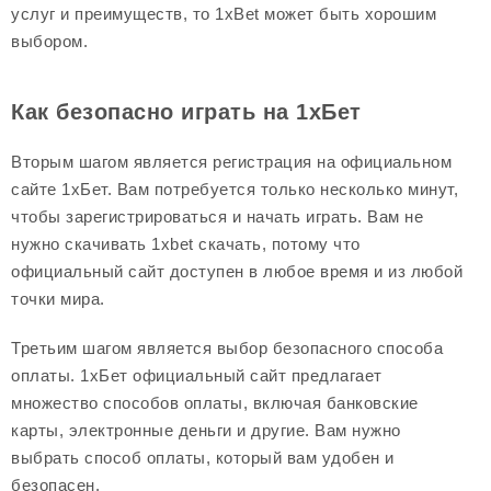
услуг и преимуществ, то 1xBet может быть хорошим
выбором.
Как безопасно играть на 1хБет
Вторым шагом является регистрация на официальном
сайте 1хБет. Вам потребуется только несколько минут,
чтобы зарегистрироваться и начать играть. Вам не
нужно скачивать 1xbet скачать, потому что
официальный сайт доступен в любое время и из любой
точки мира.
Третьим шагом является выбор безопасного способа
оплаты. 1хБет официальный сайт предлагает
множество способов оплаты, включая банковские
карты, электронные деньги и другие. Вам нужно
выбрать способ оплаты, который вам удобен и
безопасен.