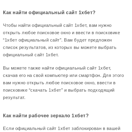
Как найти официальный сайт 1хбет?
Чтобы найти официальный сайт 1хбет, вам нужно
открыть любое поисковое окно и ввести в поисковике
“1хбет официальный сайт”. Вам будет предложен
список результатов, из которых вы можете выбрать
официальный сайт 1хбет.
Вы можете также найти официальный сайт 1хбет,
скачав его на свой компьютер или смартфон. Для этого
вам нужно открыть любое поисковое окно, ввести в
поисковике “скачать 1хбет” и выбрать подходящий
результат.
Как найти рабочее зеркало 1хбет?
Если официальный сайт 1хбет заблокирован в вашей