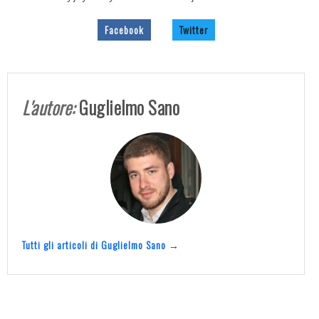
Facebook
Twitter
L'autore:
Guglielmo Sano
Tutti gli articoli di Guglielmo Sano →