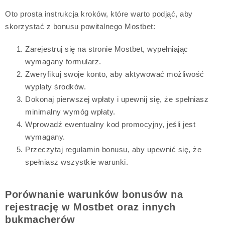
Oto prosta instrukcja kroków, które warto podjąć, aby
skorzystać z bonusu powitalnego Mostbet:
Zarejestruj się na stronie Mostbet, wypełniając
wymagany formularz.
Zweryfikuj swoje konto, aby aktywować możliwość
wypłaty środków.
Dokonaj pierwszej wpłaty i upewnij się, że spełniasz
minimalny wymóg wpłaty.
Wprowadź ewentualny kod promocyjny, jeśli jest
wymagany.
Przeczytaj regulamin bonusu, aby upewnić się, że
spełniasz wszystkie warunki.
Porównanie warunków bonusów na
rejestrację w Mostbet oraz innych
bukmacherów