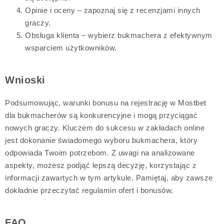
Opinie i oceny – zapoznaj się z recenzjami innych
graczy.
Obsługa klienta – wybierz bukmachera z efektywnym
wsparciem użytkowników.
Wnioski
Podsumowując, warunki bonusu na rejestrację w Mostbet
dla bukmacherów są konkurencyjne i mogą przyciągać
nowych graczy. Kluczem do sukcesu w zakładach online
jest dokonanie świadomego wyboru bukmachera, który
odpowiada Twoim potrzebom. Z uwagi na analizowane
aspekty, możesz podjąć lepszą decyzję, korzystając z
informacji zawartych w tym artykule. Pamiętaj, aby zawsze
dokładnie przeczytać regulamin ofert i bonusów.
FAQ