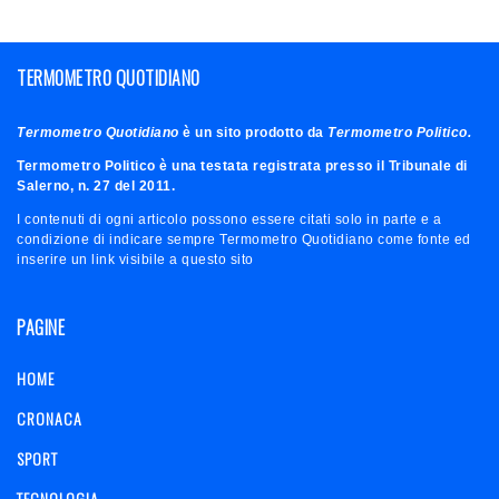
TERMOMETRO QUOTIDIANO
Termometro Quotidiano
è un sito prodotto da
Termometro Politico.
Termometro Politico è una testata registrata presso il Tribunale di
Salerno, n. 27 del 2011.
I contenuti di ogni articolo possono essere citati solo in parte e a
condizione di indicare sempre Termometro Quotidiano come fonte ed
inserire un link visibile a questo sito
PAGINE
HOME
CRONACA
SPORT
TECNOLOGIA