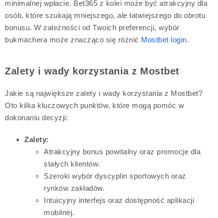
minimalnej wpłacie. Bet365 z kolei może być atrakcyjny dla
osób, które szukają mniejszego, ale łatwiejszego do obrotu
bonusu. W zależności od Twoich preferencji, wybór
bukmachera może znacząco się różnić
Mostbet login
.
Zalety i wady korzystania z Mostbet
Jakie są największe zalety i wady korzystania z Mostbet?
Oto kilka kluczowych punktów, które mogą pomóc w
dokonaniu decyzji:
Zalety:
Atrakcyjny bonus powitalny oraz promocje dla
stałych klientów.
Szeroki wybór dyscyplin sportowych oraz
rynków zakładów.
Intuicyjny interfejs oraz dostępność aplikacji
mobilnej.