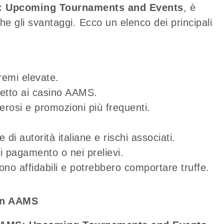
 Upcoming Tournaments and Events
, è
he gli svantaggi. Ecco un elenco dei principali
remi elevate.
petto ai casino AAMS.
rosi e promozioni più frequenti.
di autorità italiane e rischi associati.
 di pagamento o nei prelievi.
no affidabili e potrebbero comportare truffe.
on AAMS