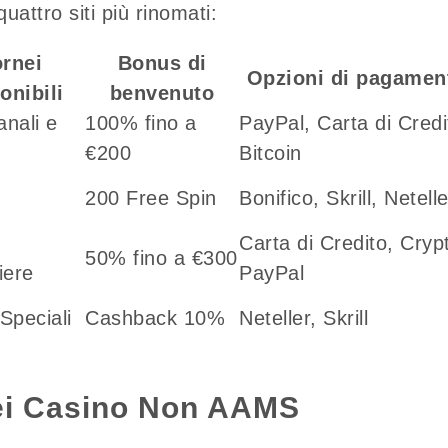
uattro siti più rinomati:
rnei
Bonus di
Opzioni di pagamen
onibili
benvenuto
anali e
100% fino a
PayPal, Carta di Credi
i
€200
Bitcoin
i
200 Free Spin
Bonifico, Skrill, Netelle
Carta di Credito, Cryp
50% fino a €300
iere
PayPal
Speciali
Cashback 10%
Neteller, Skrill
dei Casino Non AAMS