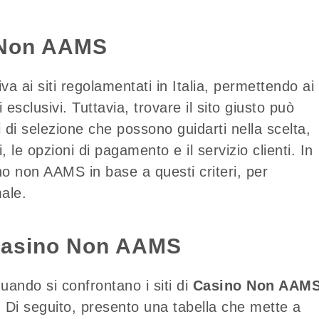
o Non AAMS
a ai siti regolamentati in Italia, permettendo ai
esclusivi. Tuttavia, trovare il sito giusto può
i di selezione che possono guidarti nella scelta,
 le opzioni di pagamento e il servizio clienti. In
ino non AAMS in base a questi criteri, per
male.
 Casino Non AAMS
uando si confrontano i siti di
Casino Non AAMS
. Di seguito, presento una tabella che mette a