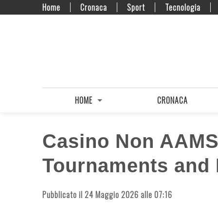
Home
Cronaca
Sport
Tecnologia
HOME
CRONACA
Casino Non AAMS
Tournaments and 
Pubblicato il 24 Maggio 2026 alle 07:16