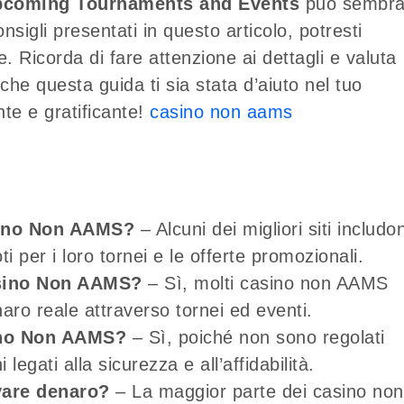
coming Tournaments and Events
può sembra
sigli presentati in questo articolo, potresti
e. Ricorda di fare attenzione ai dettagli e valuta
he questa guida ti sia stata d’aiuto nel tuo
te e gratificante!
casino non aams
asino Non AAMS?
– Alcuni dei migliori siti includo
 per i loro tornei e le offerte promozionali.
asino Non AAMS?
– Sì, molti casino non AAMS
naro reale attraverso tornei ed eventi.
sino Non AAMS?
– Sì, poiché non sono regolati
i legati alla sicurezza e all’affidabilità.
vare denaro?
– La maggior parte dei casino non