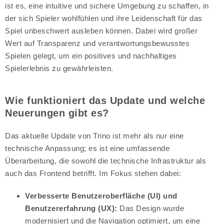
ist es, eine intuitive und sichere Umgebung zu schaffen, in
der sich Spieler wohlfühlen und ihre Leidenschaft für das
Spiel unbeschwert ausleben können. Dabei wird großer
Wert auf Transparenz und verantwortungsbewusstes
Spielen gelegt, um ein positives und nachhaltiges
Spielerlebnis zu gewährleisten.
Wie funktioniert das Update und welche
Neuerungen gibt es?
Das aktuelle Update von Trino ist mehr als nur eine
technische Anpassung; es ist eine umfassende
Überarbeitung, die sowohl die technische Infrastruktur als
auch das Frontend betrifft. Im Fokus stehen dabei:
Verbesserte Benutzeroberfläche (UI) und
Benutzererfahrung (UX):
Das Design wurde
modernisiert und die Navigation optimiert, um eine