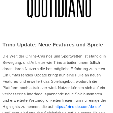
Trino Update: Neue Features und Spiele
Die Welt der Online-Casinos und Sportwetten ist ständig in
Bewegung, und Anbieter wie Trino arbeiten unermüdlich
daran, ihren Nutzern die bestmögliche Erfahrung zu bieten.
Ein umfassendes Update bringt nun eine Fülle an neuen
Features und erweitert das Spielangebot, wodurch die
Plattform noch attraktiver wird. Nutzer können sich auf ein
verbessertes Interface, spannende neue Spielautomaten
und erweiterte Wettmöglichkeiten freuen, um nur einige der
Highlights zu nennen, die auf
https://trino.de.com/de-de/
verfügbar sind und das Spielerlebnis auf ein neues Niveau