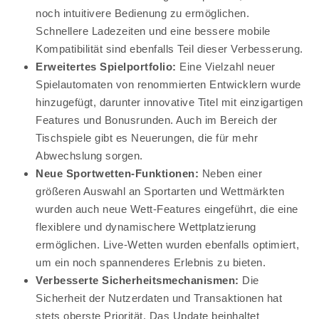
noch intuitivere Bedienung zu ermöglichen.
Schnellere Ladezeiten und eine bessere mobile
Kompatibilität sind ebenfalls Teil dieser Verbesserung.
Erweitertes Spielportfolio:
Eine Vielzahl neuer
Spielautomaten von renommierten Entwicklern wurde
hinzugefügt, darunter innovative Titel mit einzigartigen
Features und Bonusrunden. Auch im Bereich der
Tischspiele gibt es Neuerungen, die für mehr
Abwechslung sorgen.
Neue Sportwetten-Funktionen:
Neben einer
größeren Auswahl an Sportarten und Wettmärkten
wurden auch neue Wett-Features eingeführt, die eine
flexiblere und dynamischere Wettplatzierung
ermöglichen. Live-Wetten wurden ebenfalls optimiert,
um ein noch spannenderes Erlebnis zu bieten.
Verbesserte Sicherheitsmechanismen:
Die
Sicherheit der Nutzerdaten und Transaktionen hat
stets oberste Priorität. Das Update beinhaltet