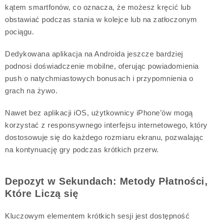
kątem smartfonów, co oznacza, że możesz kręcić lub
obstawiać podczas stania w kolejce lub na zatłoczonym
pociągu.
Dedykowana aplikacja na Androida jeszcze bardziej
podnosi doświadczenie mobilne, oferując powiadomienia
push o natychmiastowych bonusach i przypomnienia o
grach na żywo.
Nawet bez aplikacji iOS, użytkownicy iPhone’ów mogą
korzystać z responsywnego interfejsu internetowego, który
dostosowuje się do każdego rozmiaru ekranu, pozwalając
na kontynuację gry podczas krótkich przerw.
Depozyt w Sekundach: Metody Płatności,
Które Liczą się
Kluczowym elementem krótkich sesji jest dostępność