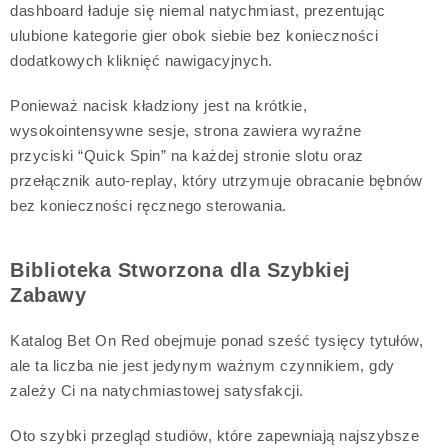
dashboard ładuje się niemal natychmiast, prezentując
ulubione kategorie gier obok siebie bez konieczności
dodatkowych kliknięć nawigacyjnych.
Ponieważ nacisk kładziony jest na krótkie,
wysokointensywne sesje, strona zawiera wyraźne
przyciski “Quick Spin” na każdej stronie slotu oraz
przełącznik auto‑replay, który utrzymuje obracanie bębnów
bez konieczności ręcznego sterowania.
Biblioteka Stworzona dla Szybkiej
Zabawy
Katalog Bet On Red obejmuje ponad sześć tysięcy tytułów,
ale ta liczba nie jest jedynym ważnym czynnikiem, gdy
zależy Ci na natychmiastowej satysfakcji.
Oto szybki przegląd studiów, które zapewniają najszybsze