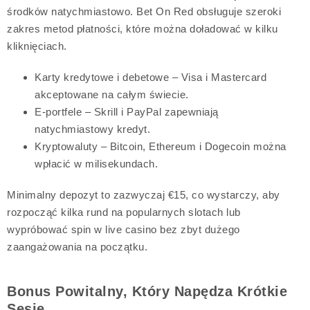
środków natychmiastowo. Bet On Red obsługuje szeroki
zakres metod płatności, które można doładować w kilku
kliknięciach.
Karty kredytowe i debetowe – Visa i Mastercard
akceptowane na całym świecie.
E‑portfele – Skrill i PayPal zapewniają
natychmiastowy kredyt.
Kryptowaluty – Bitcoin, Ethereum i Dogecoin można
wpłacić w milisekundach.
Minimalny depozyt to zazwyczaj €15, co wystarczy, aby
rozpocząć kilka rund na popularnych slotach lub
wypróbować spin w live casino bez zbyt dużego
zaangażowania na początku.
Bonus Powitalny, Który Napędza Krótkie
Sesje