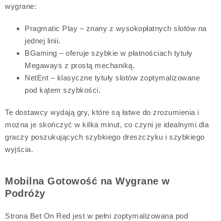
wygrane:
Pragmatic Play – znany z wysokopłatnych slotów na
jednej linii.
BGaming – oferuje szybkie w płatnościach tytuły
Megaways z prostą mechaniką.
NetEnt – klasyczne tytuły slotów zoptymalizowane
pod kątem szybkości.
Te dostawcy wydają gry, które są łatwe do zrozumienia i
można je skończyć w kilka minut, co czyni je idealnymi dla
graczy poszukujących szybkiego dreszczyku i szybkiego
wyjścia.
Mobilna Gotowość na Wygrane w
Podróży
Strona Bet On Red jest w pełni zoptymalizowana pod