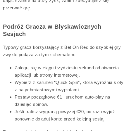
dając szansę na duży zysk, zanim zdecydujesz się
przerwać grę.
Podróż Gracza w Błyskawicznych
Sesjach
Typowy gracz korzystający z Bet On Red do szybkiej gry
zwykle podąża za tym schematem:
Zaloguj się w ciągu trzydziestu sekund od otwarcia
aplikacji lub strony internetowej.
Wybierz z karuzeli “Quick Spin”, która wyróżnia sloty
z natychmiastowymi wypłatami.
Postaw początkowe €1 i uruchom auto‑play na
dziesięć spinów.
Jeśli trafisz wygraną powyżej €20, od razu wyjdź i
ponownie doładuj konto przed kolejną sesją.