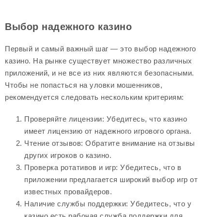
Выбор надежного казино
Первый и самый важный шаг — это выбор надежного
казино. На рынке существует множество различных
приложений, и не все из них являются безопасными.
Чтобы не попасться на уловки мошенников,
рекомендуется следовать нескольким критериям:
Проверяйте лицензии: Убедитесь, что казино
имеет лицензию от надежного игрового органа.
Чтение отзывов: Обратите внимание на отзывы
других игроков о казино.
Проверка ротативов и игр: Убедитесь, что в
приложении предлагается широкий выбор игр от
известных провайдеров.
Наличие службы поддержки: Убедитесь, что у
казино есть рабочая служба поддержки для