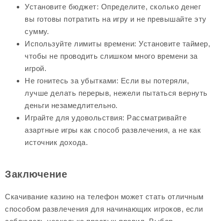
Установите бюджет: Определите, сколько денег
вы готовы потратить на игру и не превышайте эту
сумму.
Используйте лимиты времени: Установите таймер,
чтобы не проводить слишком много времени за
игрой.
Не гонитесь за убытками: Если вы потеряли,
лучше делать перерыв, нежели пытаться вернуть
деньги незамедлительно.
Играйте для удовольствия: Рассматривайте
азартные игры как способ развлечения, а не как
источник дохода.
Заключение
Скачивание казино на телефон может стать отличным
способом развлечения для начинающих игроков, если