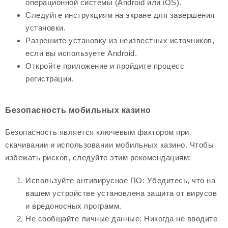
операционной системы (Android или iOS).
Следуйте инструкциям на экране для завершения
установки.
Разрешите установку из неизвестных источников,
если вы используете Android.
Откройте приложение и пройдите процесс
регистрации.
Безопасность мобильных казино
Безопасность является ключевым фактором при
скачивании и использовании мобильных казино. Чтобы
избежать рисков, следуйте этим рекомендациям:
Используйте антивирусное ПО: Убедитесь, что на
вашем устройстве установлена защита от вирусов
и вредоносных программ.
Не сообщайте личные данные: Никогда не вводите