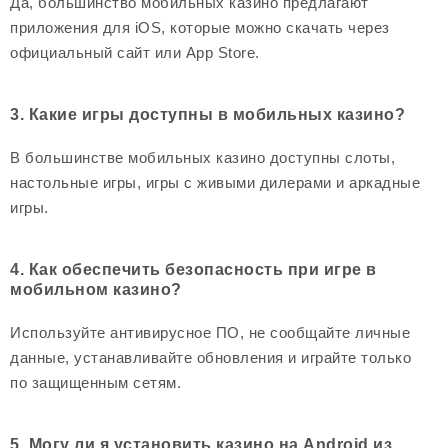
Да, большинство мобильных казино предлагают
приложения для iOS, которые можно скачать через
официальный сайт или App Store.
3. Какие игры доступны в мобильных казино?
В большинстве мобильных казино доступны слоты,
настольные игры, игры с живыми дилерами и аркадные
игры.
4. Как обеспечить безопасность при игре в
мобильном казино?
Используйте антивирусное ПО, не сообщайте личные
данные, устанавливайте обновления и играйте только
по защищенным сетям.
5. Могу ли я установить казино на Android из