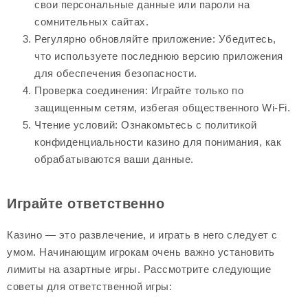
свои персональные данные или пароли на
сомнительных сайтах.
Регулярно обновляйте приложение: Убедитесь,
что используете последнюю версию приложения
для обеспечения безопасности.
Проверка соединения: Играйте только по
защищенным сетям, избегая общественного Wi-Fi.
Чтение условий: Ознакомьтесь с политикой
конфиденциальности казино для понимания, как
обрабатываются ваши данные.
Играйте ответственно
Казино — это развлечение, и играть в него следует с
умом. Начинающим игрокам очень важно установить
лимиты на азартные игры. Рассмотрите следующие
советы для ответственной игры: