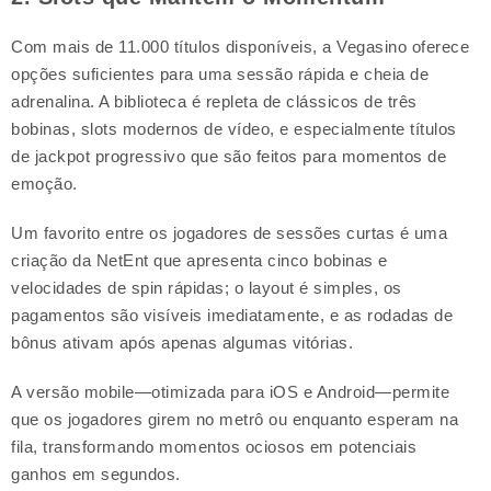
Com mais de 11.000 títulos disponíveis, a Vegasino oferece
opções suficientes para uma sessão rápida e cheia de
adrenalina. A biblioteca é repleta de clássicos de três
bobinas, slots modernos de vídeo, e especialmente títulos
de jackpot progressivo que são feitos para momentos de
emoção.
Um favorito entre os jogadores de sessões curtas é uma
criação da NetEnt que apresenta cinco bobinas e
velocidades de spin rápidas; o layout é simples, os
pagamentos são visíveis imediatamente, e as rodadas de
bônus ativam após apenas algumas vitórias.
A versão mobile—otimizada para iOS e Android—permite
que os jogadores girem no metrô ou enquanto esperam na
fila, transformando momentos ociosos em potenciais
ganhos em segundos.