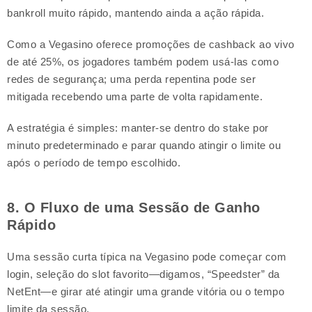
bankroll muito rápido, mantendo ainda a ação rápida.
Como a Vegasino oferece promoções de cashback ao vivo
de até 25%, os jogadores também podem usá‑las como
redes de segurança; uma perda repentina pode ser
mitigada recebendo uma parte de volta rapidamente.
A estratégia é simples: manter-se dentro do stake por
minuto predeterminado e parar quando atingir o limite ou
após o período de tempo escolhido.
8. O Fluxo de uma Sessão de Ganho
Rápido
Uma sessão curta típica na Vegasino pode começar com
login, seleção do slot favorito—digamos, “Speedster” da
NetEnt—e girar até atingir uma grande vitória ou o tempo
limite da sessão.