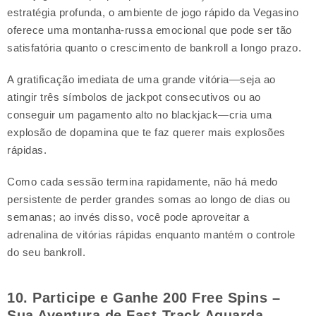
estratégia profunda, o ambiente de jogo rápido da Vegasino
oferece uma montanha-russa emocional que pode ser tão
satisfatória quanto o crescimento de bankroll a longo prazo.
A gratificação imediata de uma grande vitória—seja ao
atingir três símbolos de jackpot consecutivos ou ao
conseguir um pagamento alto no blackjack—cria uma
explosão de dopamina que te faz querer mais explosões
rápidas.
Como cada sessão termina rapidamente, não há medo
persistente de perder grandes somas ao longo de dias ou
semanas; ao invés disso, você pode aproveitar a
adrenalina de vitórias rápidas enquanto mantém o controle
do seu bankroll.
10. Participe e Ganhe 200 Free Spins –
Sua Aventura de Fast‑Track Aguarda