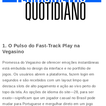
1. O Pulso do Fast‑Track Play na
Vegasino
Promessa do Vegasino de oferecer emoções instantâneas
está embutida no design da interface e no portfólio de
jogos. Os usuários abrem a plataforma, fazem login em
segundos e são recebidos com um layout limpo que
destaca slots de alto pagamento e ação ao vivo perto do
topo da tela. As opções de idioma do site—28, para ser
exato—significam que um jogador casual no Brasil pode
mudar para Portuguese e mergulhar direto em um jogo