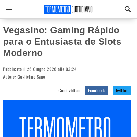
Vegasino: Gaming Rápido
para o Entusiasta de Slots
Moderno
Pubblicato il 26 Giugno 2026 alle 03:24
Autore:
Guglielmo Sano
Condividi su
Facebook
Twitter