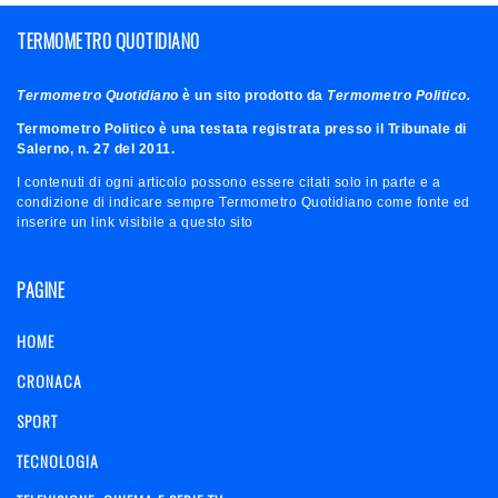
TERMOMETRO QUOTIDIANO
Termometro Quotidiano
è un sito prodotto da
Termometro Politico.
Termometro Politico è una testata registrata presso il Tribunale di
Salerno, n. 27 del 2011.
I contenuti di ogni articolo possono essere citati solo in parte e a
condizione di indicare sempre Termometro Quotidiano come fonte ed
inserire un link visibile a questo sito
PAGINE
HOME
CRONACA
SPORT
TECNOLOGIA