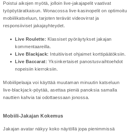
Poistui aikojen myötä, jolloin live-jakajapelit vaativat
työpöytäratkaisun. Wonacossa live-kasinopelit on optimoitu
mobiilikatseluun, tarjoten terävät videovirrat ja
responsiiviset jakajayhteydet.
Live Roulette:
Klassiset pyöräytykset jakajan
kommentaareilla.
Live Blackjack:
Intuitiiviset ohjaimet korttipäätöksiin.
Live Baccarat:
Yksinkertaiset panostusvaihtoehdot
nopeisiin kierroksiin.
Mobiilipelaaja voi käyttää muutaman minuutin katseluun
live-blackjack-pöytää, asettaa pieniä panoksia samalla
nauttien kahvia tai odottaessaan jonossa.
Mobiili-Jakajan Kokemus
Jakajan avatar näkyy koko näytöllä jopa pienimmissä