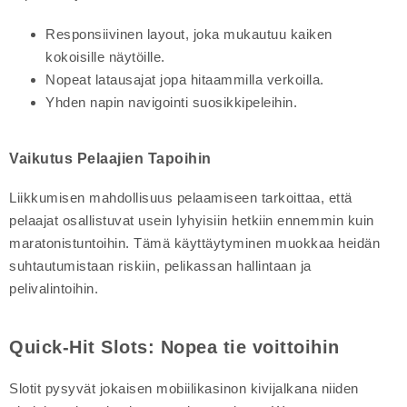
Responsiivinen layout, joka mukautuu kaiken
kokoisille näytöille.
Nopeat latausajat jopa hitaammilla verkoilla.
Yhden napin navigointi suosikkipeleihin.
Vaikutus Pelaajien Tapoihin
Liikkumisen mahdollisuus pelaamiseen tarkoittaa, että
pelaajat osallistuvat usein lyhyisiin hetkiin ennemmin kuin
maratonistuntoihin. Tämä käyttäytyminen muokkaa heidän
suhtautumistaan riskiin, pelikassan hallintaan ja
pelivalintoihin.
Quick‑Hit Slots: Nopea tie voittoihin
Slotit pysyvät jokaisen mobiilikasinon kivijalkana niiden