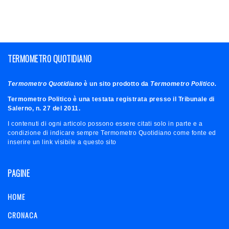
TERMOMETRO QUOTIDIANO
Termometro Quotidiano
è un sito prodotto da
Termometro Politico.
Termometro Politico è una testata registrata presso il Tribunale di
Salerno, n. 27 del 2011.
I contenuti di ogni articolo possono essere citati solo in parte e a
condizione di indicare sempre Termometro Quotidiano come fonte ed
inserire un link visibile a questo sito
PAGINE
HOME
CRONACA