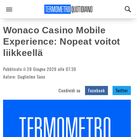
Wonaco Casino Mobile
Experience: Nopeat voitot
liikkeellä
Pubblicato il 28 Giugno 2026 alle 07:30
Autore:
Guglielmo Sano
Condividi su
Facebook
Twitter