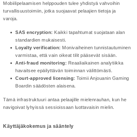
Mobiilipelaamisen helppouden tulee yhdistyä vahvoihin
turvallisuustoimiin, jotka suojaavat pelaajien tietoja ja
varoja.
SAS encryption:
Kaikki tapahtumat suojataan alan
standardien mukaisesti.
Loyalty verification:
Monivaiheinen tunnistautuminen
varmistaa, että vain oikeat tilit pääsevät sisään.
Anti‑fraud monitoring:
Reaaliaikainen analytiikka
havaitsee epäilyttävän toiminnan välittömästi.
Court‑approved licensing:
Toimii Anjouanin Gaming
Boardin säädösten alaisena.
Tämä infrastruktuuri antaa pelaajille mielenrauhan, kun he
navigoivat lyhyissä sessioissaan luottavaisin mielin.
Käyttäjäkokemus ja sääntely