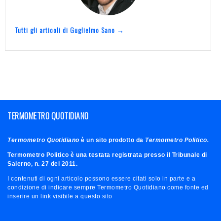
Tutti gli articoli di Guglielmo Sano →
TERMOMETRO QUOTIDIANO
Termometro Quotidiano
è un sito prodotto da
Termometro Politico.
Termometro Politico è una testata registrata presso il Tribunale di
Salerno, n. 27 del 2011.
I contenuti di ogni articolo possono essere citati solo in parte e a
condizione di indicare sempre Termometro Quotidiano come fonte ed
inserire un link visibile a questo sito