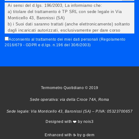
Ai sensi del d.lgs. 196/2003, La informiamo che:
a) titolare del trattamento è TP SRL con sede legale in Via
Monticello 43, Baronissi (SA)
b) i Suoi dati saranno trattati (anche elettronicamente) soltanto
dagli incaricati autorizzati, esclusivamente per dare corso
all'invio della newsletter e per l'invio (anche via email) di
Acconsento al trattamento dei miei dati personali (Regolamento
informazioni relative alle iniziative del Titolare;
2016/679 - GDPR e d.lgs. n.196 del 30/6/2003)
c) la comunicazione dei dati è facoltativa, ma in mancanza non
potremo evadere la Sua richiesta;
d) ricorrendone gli estremi, può rivolgersi all'indicato
responsabile per conoscere i Suoi dati, verificare le modalità
del trattamento, ottenere che i dati siano integrati, modificati,
cancellati, ovvero per opporsi al trattamento degli stessi e
all'invio di materiale. Preso atto di quanto precede, acconsento
Termometro Quotidiano © 2019
al trattamento dei miei dati.
Sede operativa: via della Croce 74A, Roma
Sede legale: Via Monticello 43, Baronissi (SA) – P.IVA: 05323700657
Designed with ❤️ by nois3
Enhanced with ☕ by g-dem