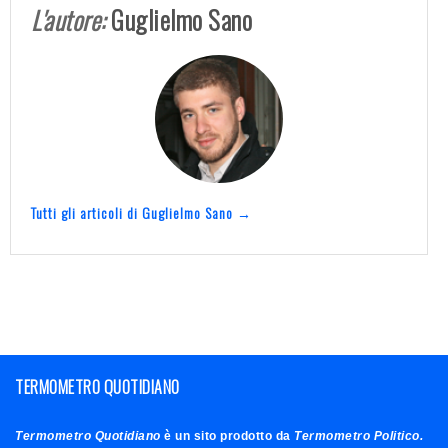
L'autore:
Guglielmo Sano
Tutti gli articoli di Guglielmo Sano →
TERMOMETRO QUOTIDIANO
Termometro Quotidiano
è un sito prodotto da
Termometro Politico.