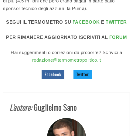
di più (4,5 milioni che però erano pagati in parte dallo
sponsor tecnico degli azzurri, la Puma).
SEGUI IL TERMOMETRO SU
FACEBOOK
E
TWITTER
PER RIMANERE AGGIORNATO ISCRIVITI AL
FORUM
Hai suggerimenti o correzioni da proporre? Scrivici a
redazione@termometropolitico.it
Facebook
Twitter
L'autore:
Guglielmo Sano