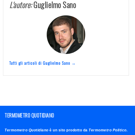
L'autore:
Guglielmo Sano
Tutti gli articoli di Guglielmo Sano →
TERMOMETRO QUOTIDIANO
Termometro Quotidiano
è un sito prodotto da
Termometro Politico.