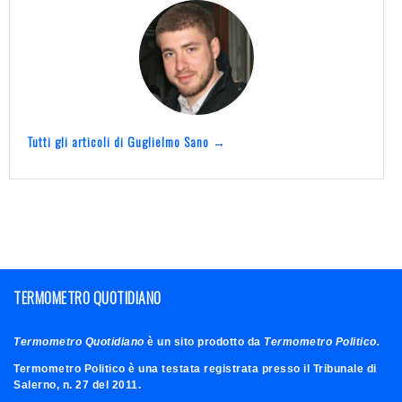
Tutti gli articoli di Guglielmo Sano →
TERMOMETRO QUOTIDIANO
Termometro Quotidiano
è un sito prodotto da
Termometro Politico.
Termometro Politico è una testata registrata presso il Tribunale di
Salerno, n. 27 del 2011.