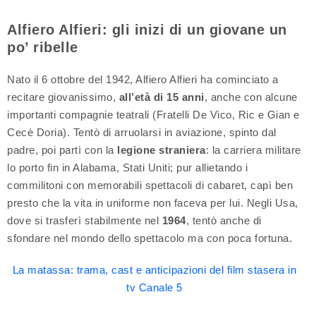
Alfiero Alfieri: gli inizi di un giovane un
po’ ribelle
Nato il 6 ottobre del 1942, Alfiero Alfieri ha cominciato a
recitare giovanissimo,
all’età di 15 anni
, anche con alcune
importanti compagnie teatrali (Fratelli De Vico, Ric e Gian e
Cecè Doria). Tentò di arruolarsi in aviazione, spinto dal
padre, poi partì con la
legione straniera
: la carriera militare
lo porto fin in Alabama, Stati Uniti; pur allietando i
commilitoni con memorabili spettacoli di cabaret, capì ben
presto che la vita in uniforme non faceva per lui. Negli Usa,
dove si trasferì stabilmente nel
1964
, tentò anche di
sfondare nel mondo dello spettacolo ma con poca fortuna.
La matassa: trama, cast e anticipazioni del film stasera in
tv Canale 5