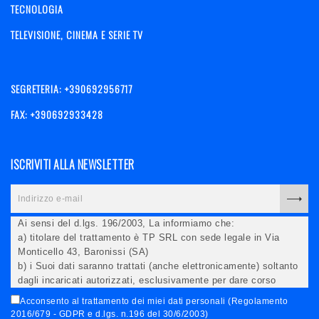
TECNOLOGIA
TELEVISIONE, CINEMA E SERIE TV
SEGRETERIA: +390692956717
FAX: +390692933428
ISCRIVITI ALLA NEWSLETTER
Ai sensi del d.lgs. 196/2003, La informiamo che:
a) titolare del trattamento è TP SRL con sede legale in Via
Monticello 43, Baronissi (SA)
b) i Suoi dati saranno trattati (anche elettronicamente) soltanto
dagli incaricati autorizzati, esclusivamente per dare corso
all'invio della newsletter e per l'invio (anche via email) di
Acconsento al trattamento dei miei dati personali (Regolamento
informazioni relative alle iniziative del Titolare;
2016/679 - GDPR e d.lgs. n.196 del 30/6/2003)