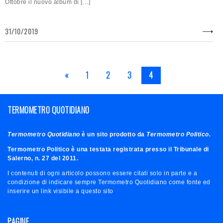
Ottobre il nuovo album di […]
31/10/2019
«
1
2
3
4
TERMOMETRO QUOTIDIANO
Termometro Quotidiano
è un sito prodotto da
Termometro Politico.
Termometro Politico è una testata registrata presso il Tribunale di
Salerno, n. 27 del 2011.
I contenuti di ogni articolo possono essere citati solo in parte e a
condizione di indicare sempre Termometro Quotidiano come fonte ed
inserire un link visibile a questo sito
PAGINE